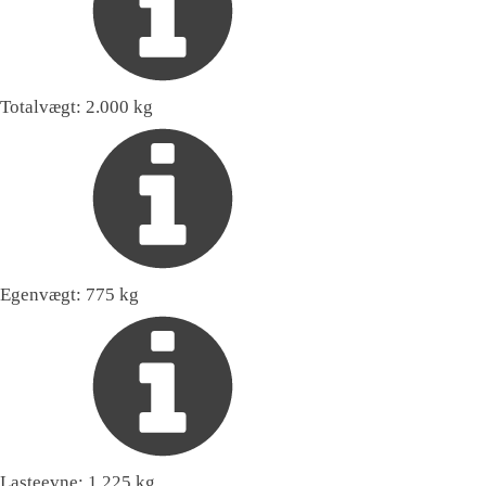
Totalvægt:
2.000 kg
Egenvægt:
775 kg
Lasteevne:
1.225 kg