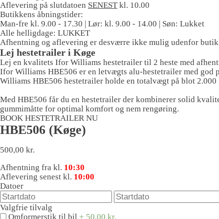
Aflevering på slutdatoen
SENEST
kl. 10.00
Butikkens åbningstider:
Man-fre kl. 9.00 - 17.30 | Lør: kl. 9.00 - 14.00 | Søn: Lukket
Alle helligdage: LUKKET
Afhentning og aflevering er desværre ikke mulig udenfor butik
Lej hestetrailer i Køge
Lej en kvalitets Ifor Williams hestetrailer til 2 heste med afhe
Ifor Williams HBE506 er en letvægts alu-hestetrailer med god plad
Williams HBE506 hestetrailer holde en totalvægt på blot 2.000 k
Med HBE506 får du en hestetrailer der kombinerer solid kvalit
gummimåtte for optimal komfort og nem rengøring.
BOOK HESTETRAILER NU
HBE506 (Køge)
500,00
kr.
Afhentning fra kl.
10:30
Aflevering senest kl.
10:00
Datoer
Valgfrie tilvalg
Omformerstik til bil
+
50,00
kr.