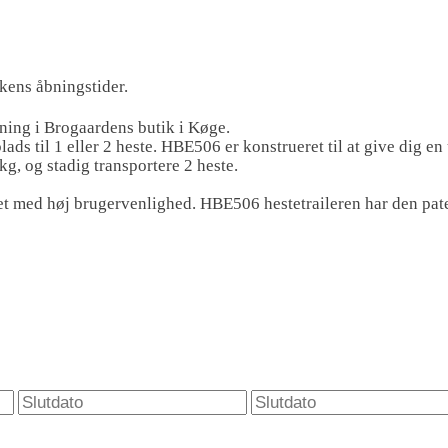
kens åbningstider.
ntning i Brogaardens butik i Køge.
s til 1 eller 2 heste. HBE506 er konstrueret til at give dig en u
g, og stadig transportere 2 heste.
et med høj brugervenlighed. HBE506 hestetraileren har den pat