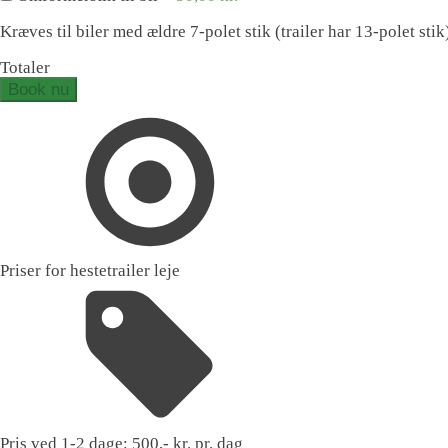
Kræves til biler med ældre 7-polet stik (trailer har 13-polet stik
Totaler
Book nu
Priser for hestetrailer leje
Pris ved 1-2 dage:
500,- kr. pr. dag